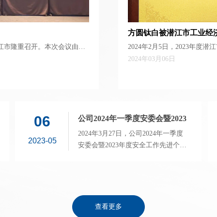
方圆钛白被潜江市工业经济
省潜江市隆重召开。本次会议由钛
2024年2月5日，2023
业”称号
钛白粉分中心主办，潜江方圆
明受邀出席会议。
2024年03月06日
长孙伟善、钛白粉产业技术创
长赵曜、武汉青江化工集团股
限公司总经理毛明以及来自全
以及上下游领域的代表350余
赋能”。
06
公司2024年一季度安委会暨2023
年度安全工作先进个人（班组）
2024年3月27日，公司2024年一季度
2023-05
表彰大会隆重召开
安委会暨2023年度安全工作先进个人
（班组）表彰大会在集控中心三楼多
媒体会议室召开。公司安委会成员及
各车间部门负责人、各班（工段）长
和员工代表共144人参加会议。
查看更多