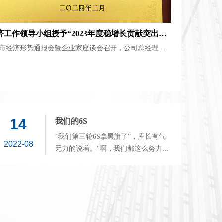
工作领导小组授予“2023年度稳增长贡献突出企
年度潜江市经济形势通报会暨企业家座谈会召开，公司总经理毛
14
我们的6S
“我们第三轮6S拿黑旗了”，库长有气
2022-08
无力的说着。“啊，我们都这么努力
了，怎么还拿黑旗了？”“哎，我们都
快累死了”。大家顿时都像霜打的茄
子。有抱怨身、有叹息声，但更多的
是无奈和心酸。