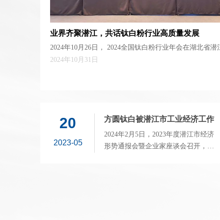
业界齐聚潜江，共话钛白粉行业高质量发展
2024年10月26日， 2024全国钛白粉行业年会在湖北
白粉产业技术创新战略联盟、化工行业生产力促进中心
2024年10月31日
钛白有限公司主协办。中国石化联合会党委常委、副会
新战略联盟秘书长毕胜、潜江市政协主席黎喜斌、副市
份有限公司董事长张恒明、青化集团兼潜江方圆钛白有
国钛白粉行业专家学者、企业家、行业翘楚、商界精英，
人出席了本次会议，共同为钛白粉行业高质量发展“聚势
20
方圆钛白被潜江市工业经济工作
领导小组授予“2023年度稳增长
2024年2月5日，2023年度潜江市经济
2023-05
贡献突出企业”称号
形势通报会暨企业家座谈会召开，公
司总经理毛明受邀出席会议。